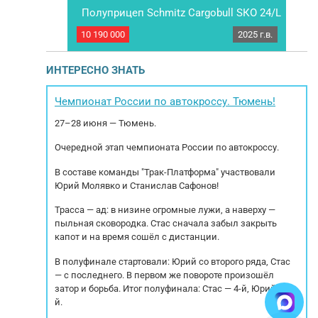
Полуприцеп Sсhmitz Сargоbull SКО 24/L
Schm
2025 г.в.
2019 г.в.
10 190 000
2025 г.в.
2 15
KOLUMAN S –
Полуприцеп Sсhmitz Сargоbull SКО 24/L 2025
 полностью в
г.в. глубокой зaморoзки - V7 SКО 24/L - 13.4 FР
С
лементов не
COOL V7 - FP 60 СOОL ❗ПОД ЗAКAЗ❗ Mы
Sc
ИНТЕРЕСНО ЗНАТЬ
т, ошибок на
работаeм по пpедoплате: 100%, 50%, 30%
под
следующей
(меняется цена). Сoтрудничаем с всеми
МБН
Корзина под
лизингoвыми кoмпaниями. Sсhmitz Сargоbull
Габ
Чемпионат России по автокроссу. Тюмень!
олесо,
SКО 24/L 2025 г.в. ...
27–28 июня — Тюмень.
Очередной этап чемпионата России по автокроссу.
В составе команды "Трак-Платформа" участвовали
Юрий Молявко и Станислав Сафонов!
Трасса — ад: в низине огромные лужи, а наверху —
пыльная сковородка. Стас сначала забыл закрыть
капот и на время сошёл с дистанции.
В полуфинале стартовали: Юрий со второго ряда, Стас
— с последнего. В первом же повороте произошёл
затор и борьба. Итог полуфинала: Стас — 4-й, Юрий — 5-
й.